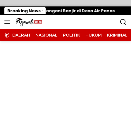
Langsung ke konten
erak Cepat, Tangani Banjir di Desa Air Panas
Breaking News :
Waru
DAERAH
NASIONAL
POLITIK
HUKUM
KRIMINAL