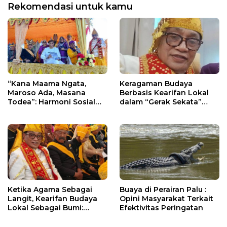
Rekomendasi untuk kamu
“Kana Maama Ngata,
Keragaman Budaya
Maroso Ada, Masana
Berbasis Kearifan Lokal
Todea”: Harmoni Sosial
dalam “Gerak Sekata”
Berbasis Adat dalam
untuk “Sulteng Nambaso”
Masyarakat Kaili
Ketika Agama Sebagai
Buaya di Perairan Palu :
Langit, Kearifan Budaya
Opini Masyarakat Terkait
Lokal Sebagai Bumi:
Efektivitas Peringatan
Membangun Sulteng
Nambaso dalam Bingkai