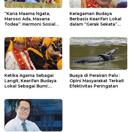
“Kana Maama Ngata,
Keragaman Budaya
Maroso Ada, Masana
Berbasis Kearifan Lokal
Todea”: Harmoni Sosial
dalam “Gerak Sekata”
Berbasis Adat dalam
untuk “Sulteng Nambaso”
Masyarakat Kaili
Ketika Agama Sebagai
Buaya di Perairan Palu :
Langit, Kearifan Budaya
Opini Masyarakat Terkait
Lokal Sebagai Bumi:
Efektivitas Peringatan
Membangun Sulteng
Nambaso dalam Bingkai
Kearifan dan Keimanan