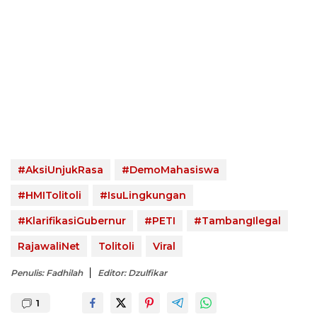
#AksiUnjukRasa
#DemoMahasiswa
#HMITolitoli
#IsuLingkungan
#KlarifikasiGubernur
#PETI
#TambangIlegal
RajawaliNet
Tolitoli
Viral
Penulis: Fadhilah
Editor: Dzulfikar
1