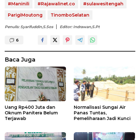
#Maninili
#Rajawalinet.co
#sulawesitengah
ParigiMoutong
TinomboSelatan
Penulis: Syarifuddin,S.Sos
Editor: Indrawan,S.Pt
6
Baca Juga
Uang Rp400 Juta dan
Normalisasi Sungai Air
Oknum Panitera Belum
Panas Tuntas,
Terjawab
Pemeliharaan Jadi Kunci