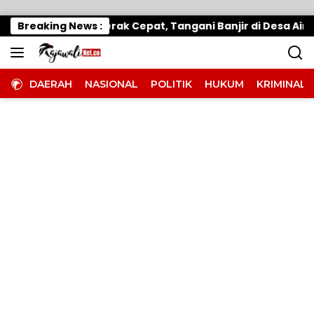
Langsung ke konten
up Parimo Gerak Cepat, Tangani Banjir di Desa Air Panas
Breaking News :
DAERAH
NASIONAL
POLITIK
HUKUM
KRIMINAL