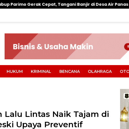
t, Tangani Banjir di Desa Air Panas
Warung Makan 
HUKUM
KRIMINAL
BENCANA
OLAHRAGA
OTO
 Lalu Lintas Naik Tajam di
ski Upaya Preventif