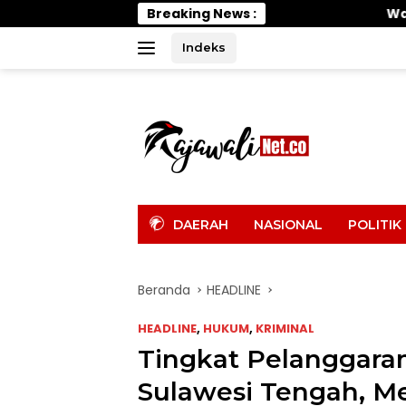
Langsung
Breaking News :
Wabup Parimo Gerak Cepa
ke
konten
Indeks
tutup
DAERAH
NASIONAL
POLITIK
Beranda
HEADLINE
HEADLINE
,
HUKUM
,
KRIMINAL
Tingkat Pelanggaran
Sulawesi Tengah, Me