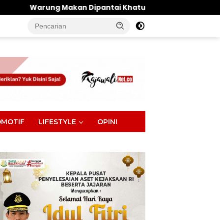
Dipantai Khatulistiwa Hangus Terbakar, Kerugian Ditaksi
tutup
MOTIF
LIFESTYLE
OPINI