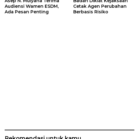
Asep N. Mulyana Terima
Badan Diklat Kejaksaan
Audiensi Wamen ESDM,
Cetak Agen Perubahan
Ada Pesan Penting
Berbasis Risiko
Rekomendasi untuk kamu