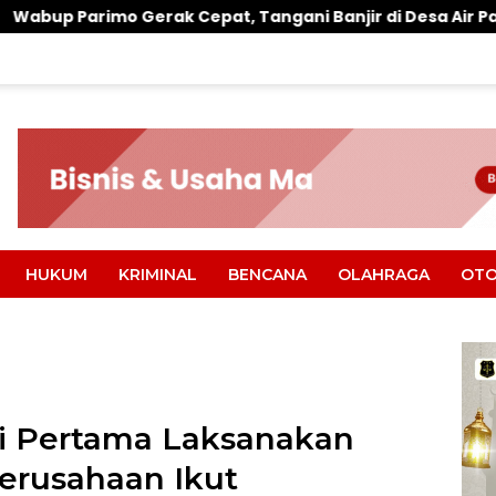
k Cepat, Tangani Banjir di Desa Air Panas
Warung 
HUKUM
KRIMINAL
BENCANA
OLAHRAGA
OTO
si Pertama Laksanakan
 Perusahaan Ikut