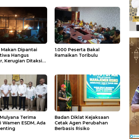
Makan Dipantai
1.000 Peserta Bakal
stiwa Hangus
Ramaikan Toribulu
, Kerugian Ditaksir
 Juta
 Mulyana Terima
Badan Diklat Kejaksaan
si Wamen ESDM, Ada
Cetak Agen Perubahan
enting
Berbasis Risiko