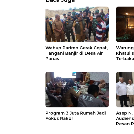
Baca Juga
Wabup Parimo Gerak Cepat,
Warung 
Tangani Banjir di Desa Air
Khatuli
Panas
Terbakar
Ratusan
Asep N.
Program 3 Juta Rumah Jadi
Audien
Fokus Rakor
Pesan P