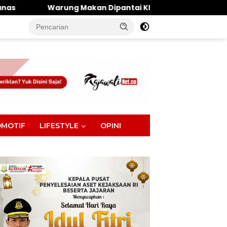
Makan Dipantai Khatulistiwa Hangus Terbakar, Kerugian D
tutup
MOTIF
LIFESTYLE
OPINI