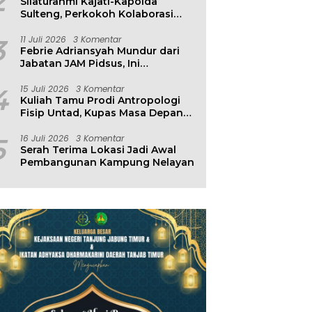
2
Silaturahmi Kajati-Kapolda
Sulteng, Perkokoh Kolaborasi
Antar Penegak Hukum
3
11 Juli 2026
3 Komentar
Febrie Adriansyah Mundur dari
Jabatan JAM Pidsus, Ini
Penjelasan Kejagung
4
15 Juli 2026
3 Komentar
Kuliah Tamu Prodi Antropologi
Fisip Untad, Kupas Masa Depan
Hubungan Manusia dan
Lingkungan
5
16 Juli 2026
3 Komentar
Serah Terima Lokasi Jadi Awal
Pembangunan Kampung Nelayan