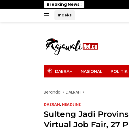
Langsung
Breaking News :
Wabup Parimo Gera
ke
konten
Indeks
tutup
DAERAH
NASIONAL
POLITIK
Beranda
DAERAH
DAERAH
,
HEADLINE
Sulteng Jadi Provin
Virtual Job Fair, 27