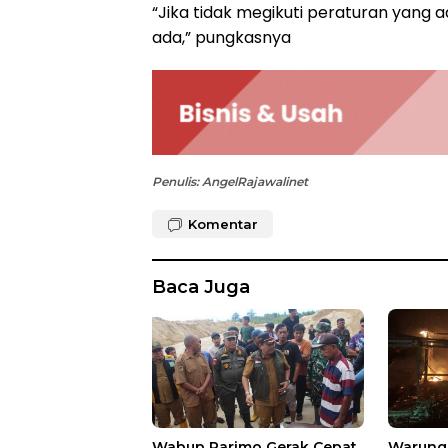
“Jika tidak megikuti peraturan yang a
ada,” pungkasnya
Penulis: AngelRajawalinet
Komentar
Baca Juga
Wabup Parimo Gerak Cepat,
Warung 