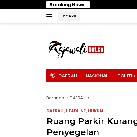
Langsung
Breaking News :
Wabup Parimo Ger
ke
konten
Indeks
tutup
DAERAH
NASIONAL
POLITIK
Beranda
DAERAH
DAERAH
,
HEADLINE
,
HUKUM
Ruang Parkir Kuran
Penyegelan