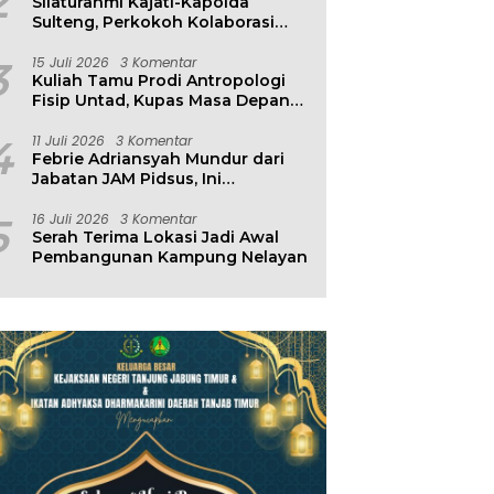
2
Silaturahmi Kajati-Kapolda
Sulteng, Perkokoh Kolaborasi
Antar Penegak Hukum
3
15 Juli 2026
3 Komentar
Kuliah Tamu Prodi Antropologi
Fisip Untad, Kupas Masa Depan
Hubungan Manusia dan
Lingkungan
4
11 Juli 2026
3 Komentar
Febrie Adriansyah Mundur dari
Jabatan JAM Pidsus, Ini
Penjelasan Kejagung
5
16 Juli 2026
3 Komentar
Serah Terima Lokasi Jadi Awal
Pembangunan Kampung Nelayan