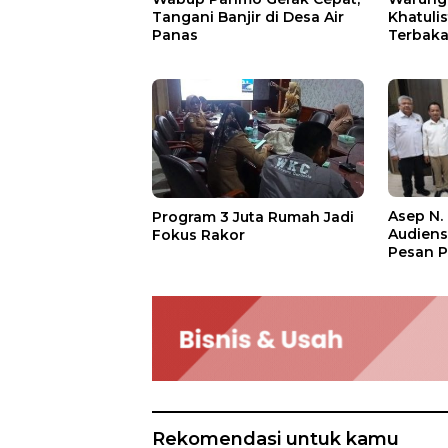
Tangani Banjir di Desa Air
Khatuli
Panas
Terbakar
Ratusan
Asep N.
Program 3 Juta Rumah Jadi
Audien
Fokus Rakor
Pesan P
Rekomendasi untuk kamu