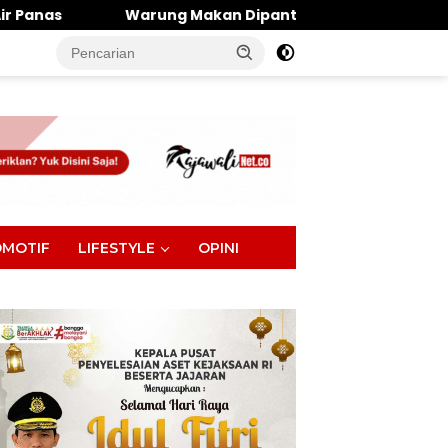
 Makan Dipantai Khatulistiwa Hangus Terbakar, Kerugian 
tutup
MOTIF
LIFESTYLE
OPINI