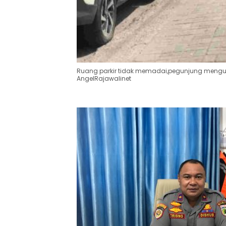
Ruang parkir tidak memadai,pegunjung menguna
AngelRajawalinet