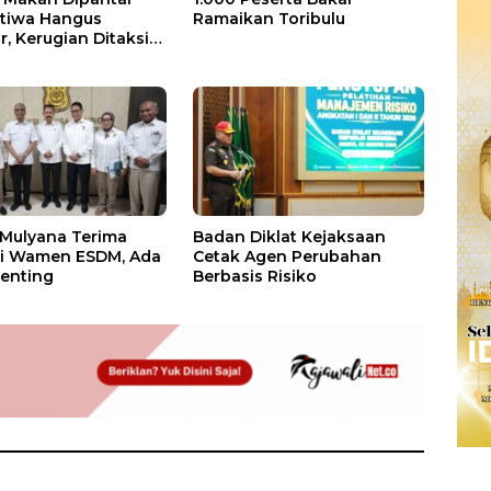
stiwa Hangus
Ramaikan Toribulu
, Kerugian Ditaksir
 Juta
 Mulyana Terima
Badan Diklat Kejaksaan
si Wamen ESDM, Ada
Cetak Agen Perubahan
enting
Berbasis Risiko