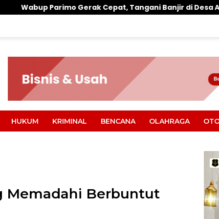
ak Cepat, Tangani Banjir di Desa Air Panas
Warung
HUKUM
KRIMINAL
BENCANA
OLAHRAGA
OTO
g Memadahi Berbuntut