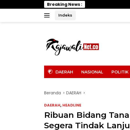
Langsung
Breaking News :
Uang Rp400 Jut
ke
konten
Indeks
tutup
DAERAH
NASIONAL
POLITIK
Beranda
DAERAH
DAERAH
,
HEADLINE
Ribuan Bidang Tana
Segera Tindak Lanju