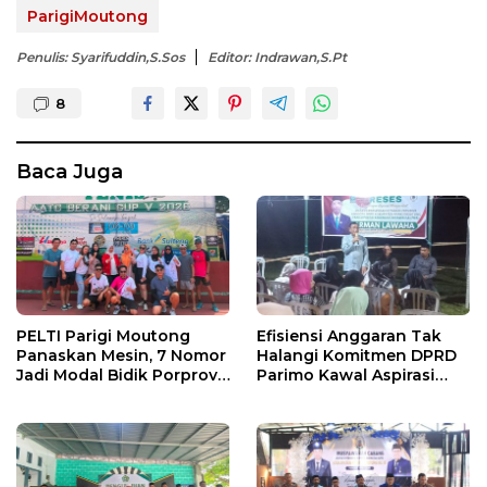
ParigiMoutong
Penulis: Syarifuddin,S.Sos
Editor: Indrawan,S.Pt
8
Baca Juga
PELTI Parigi Moutong
Efisiensi Anggaran Tak
Panaskan Mesin, 7 Nomor
Halangi Komitmen DPRD
Jadi Modal Bidik Porprov
Parimo Kawal Aspirasi
X
Warga