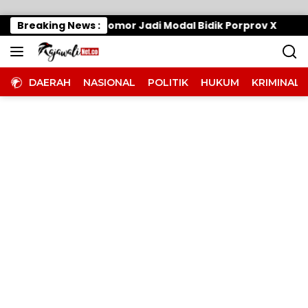
Langsung ke konten
an Mesin, 7 Nomor Jadi Modal Bidik Porprov X
Breaking News :
Efis
DAERAH
NASIONAL
POLITIK
HUKUM
KRIMINAL