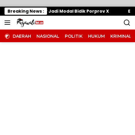
Langsung ke konten
sin, 7 Nomor Jadi Modal Bidik Porprov X
Breaking News :
Efisiensi 
DAERAH
NASIONAL
POLITIK
HUKUM
KRIMINAL