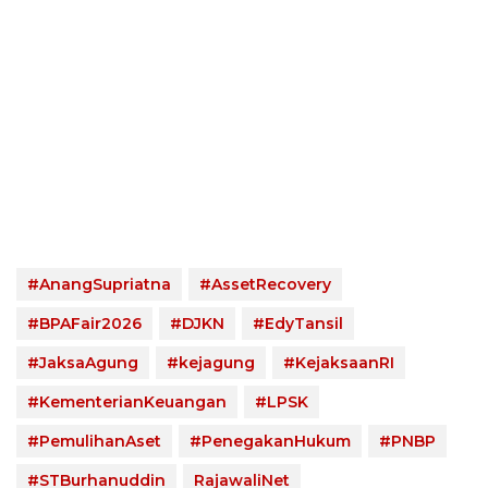
#AnangSupriatna
#AssetRecovery
#BPAFair2026
#DJKN
#EdyTansil
#JaksaAgung
#kejagung
#KejaksaanRI
#KementerianKeuangan
#LPSK
#PemulihanAset
#PenegakanHukum
#PNBP
#STBurhanuddin
RajawaliNet