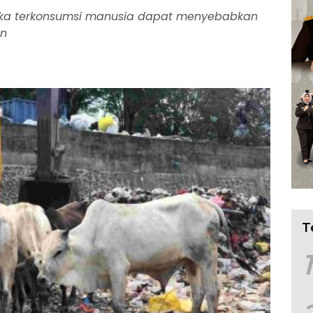
jika terkonsumsi manusia dapat menyebabkan
an
T
1