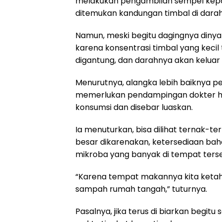
melakukan pengambilan sempel kepa
ditemukan kandungan timbal di darah
Namun, meski begitu dagingnya diny
karena konsentrasi timbal yang kecil
digantung, dan darahnya akan keluar d
Menurutnya, alangka lebih baiknya 
memerlukan pendampingan dokter he
konsumsi dan disebar luaskan.
Ia menuturkan, bisa dilihat ternak-t
besar dikarenakan, ketersediaan b
mikroba yang banyak di tempat ters
“Karena tempat makannya kita ketahu
sampah rumah tangah,” tuturnya.
Pasalnya, jika terus di biarkan begi