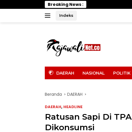
Langsung
Breaking News :
Wabup Par
ke
konten
Indeks
tutup
DAERAH
NASIONAL
POLITIK
Beranda
DAERAH
DAERAH
,
HEADLINE
Ratusan Sapi Di TP
Dikonsumsi