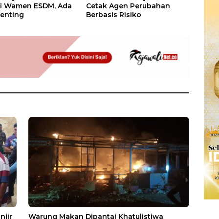
si Wamen ESDM, Ada
Cetak Agen Perubahan
enting
Berbasis Risiko
njir
Warung Makan Dipantai Khatulistiwa