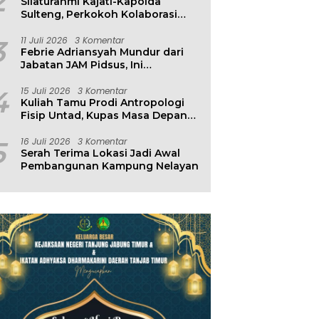
2
Silaturahmi Kajati-Kapolda
Sulteng, Perkokoh Kolaborasi
Antar Penegak Hukum
3
11 Juli 2026
3 Komentar
Febrie Adriansyah Mundur dari
Jabatan JAM Pidsus, Ini
Penjelasan Kejagung
4
15 Juli 2026
3 Komentar
Kuliah Tamu Prodi Antropologi
Fisip Untad, Kupas Masa Depan
Hubungan Manusia dan
Lingkungan
5
16 Juli 2026
3 Komentar
Serah Terima Lokasi Jadi Awal
Pembangunan Kampung Nelayan