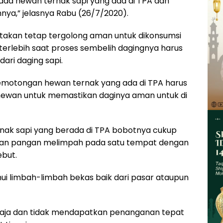
da hewan ternak sapi yang ada di TPA dan
nya,” jelasnya Rabu (26/7/2020).
atakan tetap tergolong aman untuk dikonsumsi
 terlebih saat proses sembelih dagingnya harus
ari daging sapi.
pemotongan hewan ternak yang ada di TPA harus
wan untuk memastikan daginya aman untuk di
ernak sapi yang berada di TPA bobotnya cukup
ahan pangan melimpah pada satu tempat dengan
ebut.
i limbah-limbah bekas baik dari pasar ataupun
tu saja dan tidak mendapatkan penanganan tepat