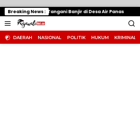
Langsung ke konten
rak Cepat, Tangani Banjir di Desa Air Panas
Breaking News :
Warun
DAERAH
NASIONAL
POLITIK
HUKUM
KRIMINAL