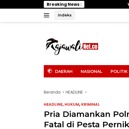
Langsung
Breaking News :
Wabup Parimo Gerak C
ke
konten
Indeks
tutup
DAERAH
NASIONAL
POLITIK
Beranda
HEADLINE
HEADLINE
,
HUKUM
,
KRIMINAL
Pria Diamankan Polr
Fatal di Pesta Perni