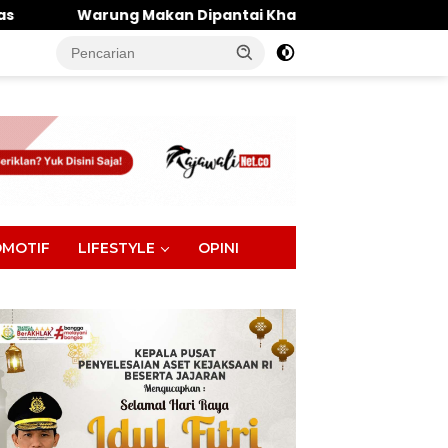
an Dipantai Khatulistiwa Hangus Terbakar, Kerugian Dita
tutup
MOTIF
LIFESTYLE
OPINI