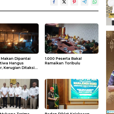
Makan Dipantai
1.000 Peserta Bakal
stiwa Hangus
Ramaikan Toribulu
, Kerugian Ditaksir
 Juta
 Mulyana Terima
Badan Diklat Kejaksaan