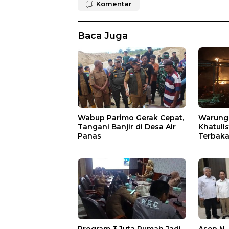
Komentar
Baca Juga
Wabup Parimo Gerak Cepat,
Warung 
Tangani Banjir di Desa Air
Khatuli
Panas
Terbakar
Ratusan
Asep N.