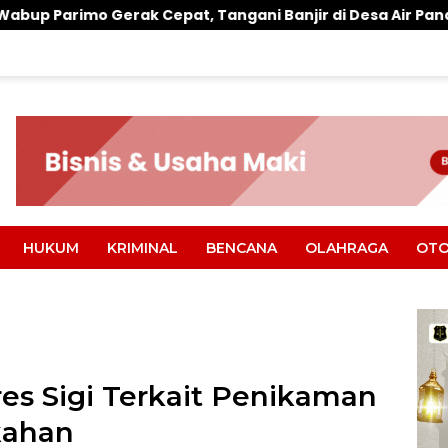
epat, Tangani Banjir di Desa Air Panas
Warung Mak
HUKUM
KRIMINAL
BENCANA
OLAHRAGA
OTO
es Sigi Terkait Penikaman
kahan