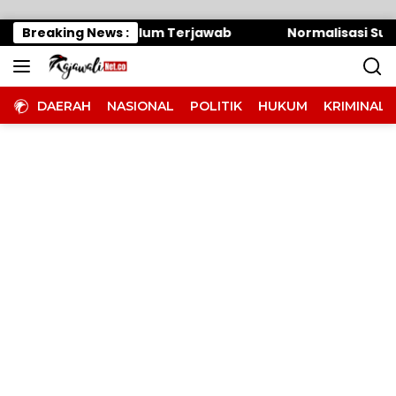
Langsung ke konten
 Panitera Belum Terjawab
Breaking News :
Normalisasi Sungai Air
DAERAH
NASIONAL
POLITIK
HUKUM
KRIMINAL