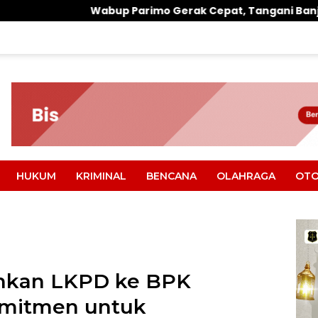
p Parimo Gerak Cepat, Tangani Banjir di Desa Air Panas
HUKUM
KRIMINAL
BENCANA
OLAHRAGA
OTO
hkan LKPD ke BPK
omitmen untuk