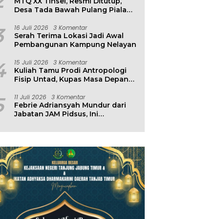
2
MTQ XX Tinsel, Resmi Ditutup,
Desa Tada Bawah Pulang Piala
Bergilir
3
16 Juli 2026
3 Komentar
Serah Terima Lokasi Jadi Awal
Pembangunan Kampung Nelayan
4
15 Juli 2026
3 Komentar
Kuliah Tamu Prodi Antropologi
Fisip Untad, Kupas Masa Depan
Hubungan Manusia dan
Lingkungan
5
11 Juli 2026
3 Komentar
Febrie Adriansyah Mundur dari
Jabatan JAM Pidsus, Ini
Penjelasan Kejagung