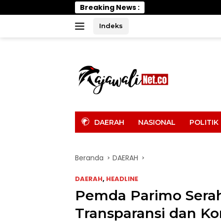
Langsung
Breaking News :
Wabu
ke
konten
Indeks
tutup
DAERAH
NASIONAL
POLITIK
Beranda
DAERAH
DAERAH
,
HEADLINE
Pemda Parimo Sera
Transparansi dan K