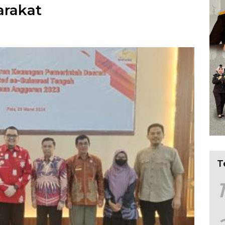
arakat
T
1