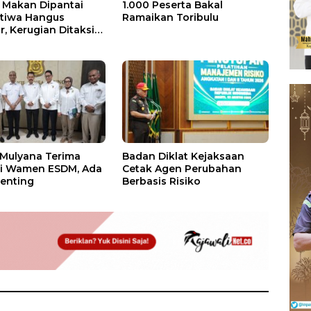
Makan Dipantai
1.000 Peserta Bakal
stiwa Hangus
Ramaikan Toribulu
, Kerugian Ditaksir
 Juta
 Mulyana Terima
Badan Diklat Kejaksaan
si Wamen ESDM, Ada
Cetak Agen Perubahan
enting
Berbasis Risiko