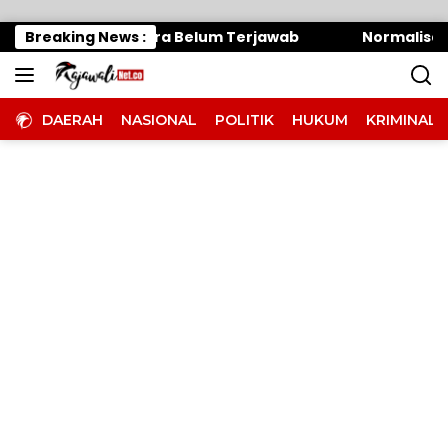
Langsung ke konten
 Oknum Panitera Belum Terjawab
Breaking News :
Normalisasi Sung
DAERAH
NASIONAL
POLITIK
HUKUM
KRIMINAL