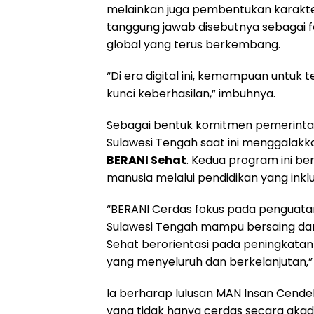
melainkan juga pembentukan karakter. N
tanggung jawab disebutnya sebagai 
global yang terus berkembang.
“Di era digital ini, kemampuan untuk te
kunci keberhasilan,” imbuhnya.
Sebagai bentuk komitmen pemerint
Sulawesi Tengah saat ini menggalakk
BERANI Sehat
. Kedua program ini be
manusia melalui pendidikan yang inkl
“BERANI Cerdas fokus pada penguatan
Sulawesi Tengah mampu bersaing dan
Sehat berorientasi pada peningkatan
yang menyeluruh dan berkelanjutan,” j
Ia berharap lulusan MAN Insan Cendek
yang tidak hanya cerdas secara akadem