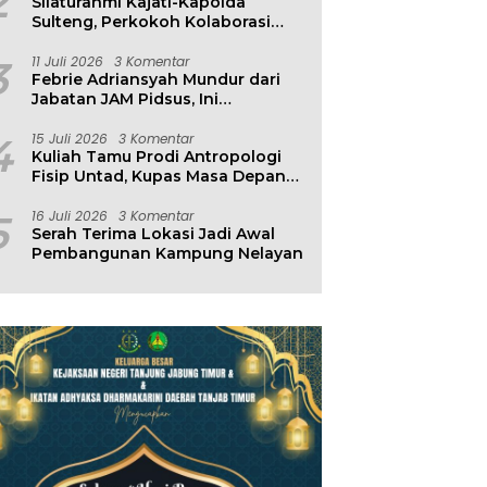
2
Silaturahmi Kajati-Kapolda
Sulteng, Perkokoh Kolaborasi
Antar Penegak Hukum
3
11 Juli 2026
3 Komentar
Febrie Adriansyah Mundur dari
Jabatan JAM Pidsus, Ini
Penjelasan Kejagung
4
15 Juli 2026
3 Komentar
Kuliah Tamu Prodi Antropologi
Fisip Untad, Kupas Masa Depan
Hubungan Manusia dan
Lingkungan
5
16 Juli 2026
3 Komentar
Serah Terima Lokasi Jadi Awal
Pembangunan Kampung Nelayan