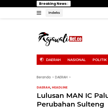
Langsung
Breaking News :
Wabup P
ke
konten
Indeks
tutup
DAERAH
NASIONAL
POLITIK
Beranda
DAERAH
DAERAH
,
HEADLINE
Lulusan MAN IC Pal
Perubahan Sulteng