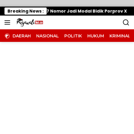
Langsung ke konten
skan Mesin, 7 Nomor Jadi Modal Bidik Porprov X
Breaking News :
Efi
DAERAH
NASIONAL
POLITIK
HUKUM
KRIMINAL