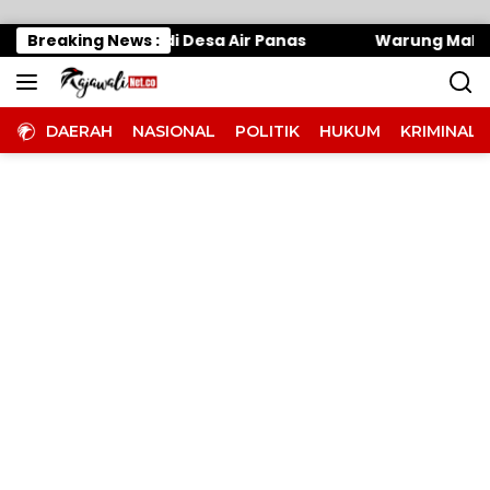
Langsung ke konten
i Banjir di Desa Air Panas
Breaking News :
Warung Makan Dipantai 
DAERAH
NASIONAL
POLITIK
HUKUM
KRIMINAL