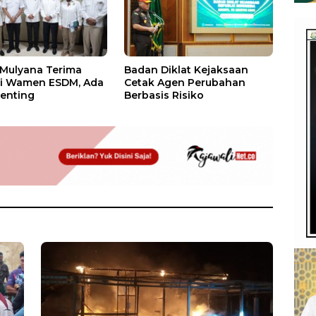
 Mulyana Terima
Badan Diklat Kejaksaan
si Wamen ESDM, Ada
Cetak Agen Perubahan
enting
Berbasis Risiko