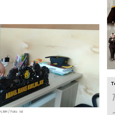
T
1
.MH / Foto : Ist