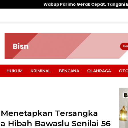
up Parimo Gerak Cepat, Tangani Banjir di Desa Air Panas
HUKUM
KRIMINAL
BENCANA
OLAHRAGA
OTO
ah Menetapkan Tersangka
 Hibah Bawaslu Senilai 56