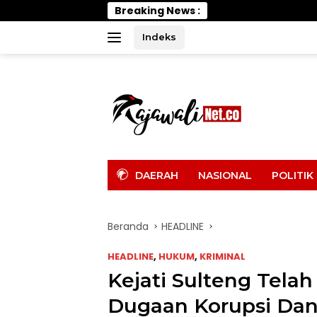
Langsung
Breaking News :
Wab
ke
konten
Indeks
tutup
DAERAH
NASIONAL
POLITIK
Beranda
HEADLINE
HEADLINE
,
HUKUM
,
KRIMINAL
Kejati Sulteng Tel
Dugaan Korupsi Dana