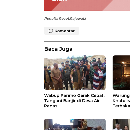
Penulis: RevoLRajawaLi
Komentar
Baca Juga
Wabup Parimo Gerak Cepat,
Warung 
Tangani Banjir di Desa Air
Khatuli
Panas
Terbakar
Ratusan