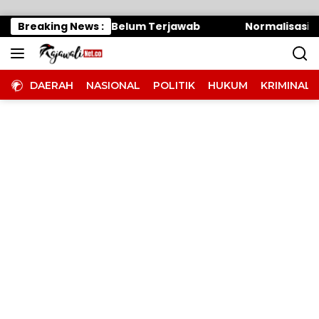
Langsung ke konten
knum Panitera Belum Terjawab
Breaking News :
Normalisasi Sungai 
DAERAH
NASIONAL
POLITIK
HUKUM
KRIMINAL