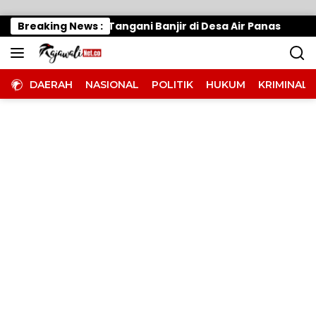
Langsung ke konten
erak Cepat, Tangani Banjir di Desa Air Panas
Breaking News :
Waru
DAERAH
NASIONAL
POLITIK
HUKUM
KRIMINAL