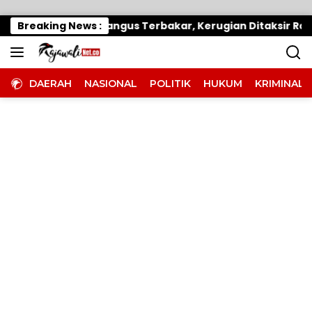
Langsung ke konten
Hangus Terbakar, Kerugian Ditaksir Ratusan Juta
Breaking News :
DAERAH
NASIONAL
POLITIK
HUKUM
KRIMINAL