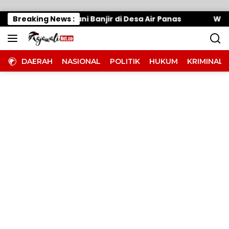
Langsung ke konten
epat, Tangani Banjir di Desa Air Panas
Breaking News :
Warung Mak
DAERAH
NASIONAL
POLITIK
HUKUM
KRIMINAL