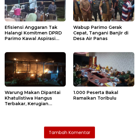
Efisiensi Anggaran Tak
Wabup Parimo Gerak
Halangi Komitmen DPRD
Cepat, Tangani Banjir di
Parimo Kawal Aspirasi
Desa Air Panas
Warga
Warung Makan Dipantai
1.000 Peserta Bakal
Khatulistiwa Hangus
Ramaikan Toribulu
Terbakar, Kerugian
Ditaksir Ratusan Juta
Tambah Komentar