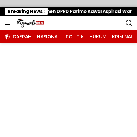
Langsung ke konten
 Halangi Komitmen DPRD Parimo Kawal Aspirasi Warga
Breaking News :
DAERAH
NASIONAL
POLITIK
HUKUM
KRIMINAL