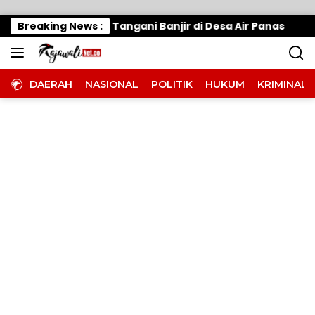
Langsung ke konten
 Gerak Cepat, Tangani Banjir di Desa Air Panas
Breaking News :
Wa
DAERAH
NASIONAL
POLITIK
HUKUM
KRIMINAL