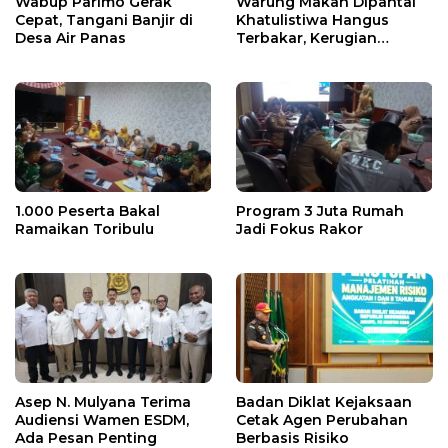
Wabup Parimo Gerak
Warung Makan Dipantai
Cepat, Tangani Banjir di
Khatulistiwa Hangus
Desa Air Panas
Terbakar, Kerugian
Ditaksir Ratusan Juta
1.000 Peserta Bakal
Program 3 Juta Rumah
Ramaikan Toribulu
Jadi Fokus Rakor
Asep N. Mulyana Terima
Badan Diklat Kejaksaan
Audiensi Wamen ESDM,
Cetak Agen Perubahan
Ada Pesan Penting
Berbasis Risiko