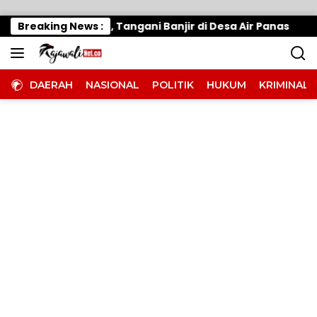
Langsung ke konten
 Gerak Cepat, Tangani Banjir di Desa Air Panas
Breaking News :
W
DAERAH
NASIONAL
POLITIK
HUKUM
KRIMINAL