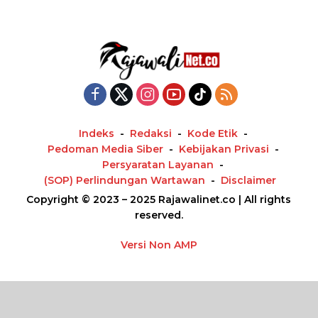
i
n
a
s
i
p
o
Indeks
Redaksi
Kode Etik
s
Pedoman Media Siber
Kebijakan Privasi
Persyaratan Layanan
(SOP) Perlindungan Wartawan
Disclaimer
Copyright © 2023 – 2025 Rajawalinet.co | All rights
reserved.
Versi Non AMP