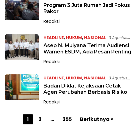
Program 3 Juta Rumah Jadi Fokus
Rakor
Redaksi
HEADLINE
,
HUKUM
,
NASIONAL
3 Agustus
2026
Asep N. Mulyana Terima Audiensi
Wamen ESDM, Ada Pesan Penting
Redaksi
HEADLINE
,
HUKUM
,
NASIONAL
3 Agustus
2026
Badan Diklat Kejaksaan Cetak
Agen Perubahan Berbasis Risiko
Redaksi
P
1
2
…
255
Berikutnya »
a
g