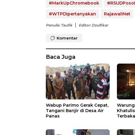
#MarkUpChromebook
#RSUDPoso
#WTPDipertanyakan
RajawaliNet
Penulis: Taufik
Editor: Dzulfikar
Komentar
Baca Juga
Wabup Parimo Gerak Cepat,
Warung 
Tangani Banjir di Desa Air
Khatuli
Panas
Terbakar
Ratusan