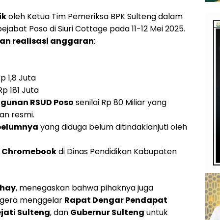
ik
oleh Ketua Tim Pemeriksa BPK Sulteng dalam
jabat Poso di Siuri Cottage pada 11-12 Mei 2025.
ran realisasi anggaran
:
 1,8 Juta
p 181 Juta
ngunan RSUD Poso
senilai Rp 80 Miliar yang
an resmi.
belumnya
yang diduga belum ditindaklanjuti oleh
 Chromebook
di Dinas Pendidikan Kabupaten
ahay
, menegaskan bahwa pihaknya juga
gera menggelar
Rapat Dengar Pendapat
ejati Sulteng
, dan
Gubernur Sulteng
untuk