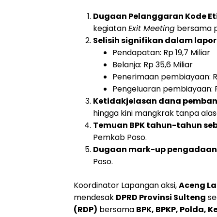
Dugaan Pelanggaran Kode Et
kegiatan
Exit Meeting
bersama pe
Selisih signifikan dalam lapo
Pendapatan: Rp 19,7 Miliar
Belanja: Rp 35,6 Miliar
Penerimaan pembiayaan: Rp
Pengeluaran pembiayaan: R
Ketidakjelasan dana pemba
hingga kini mangkrak tanpa alas
Temuan BPK tahun-tahun se
Pemkab Poso.
Dugaan mark-up pengadaan
Poso.
Koordinator Lapangan aksi,
Aceng L
mendesak
DPRD Provinsi Sulteng
se
(RDP)
bersama
BPK, BPKP, Polda, K