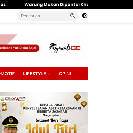
akan Dipantai Khatulistiwa Hangus Terbakar, Kerugian Di
tutup
MOTIF
LIFESTYLE
OPINI