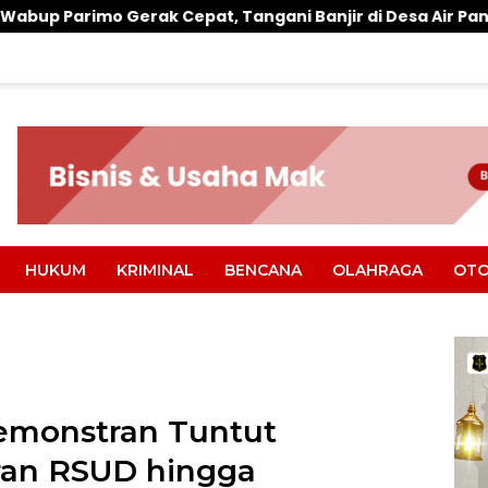
 Cepat, Tangani Banjir di Desa Air Panas
Warung M
HUKUM
KRIMINAL
BENCANA
OLAHRAGA
OTO
emonstran Tuntut
ran RSUD hingga