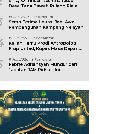
2
MTQ XX Tinsel, Resmi Ditutup,
Desa Tada Bawah Pulang Piala
Bergilir
3
16 Juli 2026
3 Komentar
Serah Terima Lokasi Jadi Awal
Pembangunan Kampung Nelayan
4
15 Juli 2026
3 Komentar
Kuliah Tamu Prodi Antropologi
Fisip Untad, Kupas Masa Depan
Hubungan Manusia dan
Lingkungan
5
11 Juli 2026
3 Komentar
Febrie Adriansyah Mundur dari
Jabatan JAM Pidsus, Ini
Penjelasan Kejagung