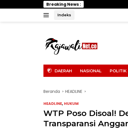
Langsung
Breaking News :
Wabup Parimo Gerak
ke
konten
Indeks
tutup
DAERAH
NASIONAL
POLITIK
Beranda
HEADLINE
HEADLINE
,
HUKUM
WTP Poso Disoal! D
Transparansi Angga