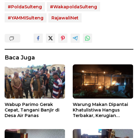
#PoldaSulteng
#WakapoldaSulteng
#YAMMISulteng
RajawaliNet
Baca Juga
Wabup Parimo Gerak
Warung Makan Dipantai
Cepat, Tangani Banjir di
Khatulistiwa Hangus
Desa Air Panas
Terbakar, Kerugian
Ditaksir Ratusan Juta