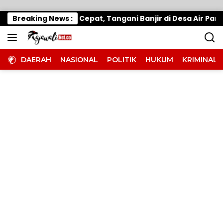
Langsung ke konten
rimo Gerak Cepat, Tangani Banjir di Desa Air Panas
Breaking News :
DAERAH
NASIONAL
POLITIK
HUKUM
KRIMINAL