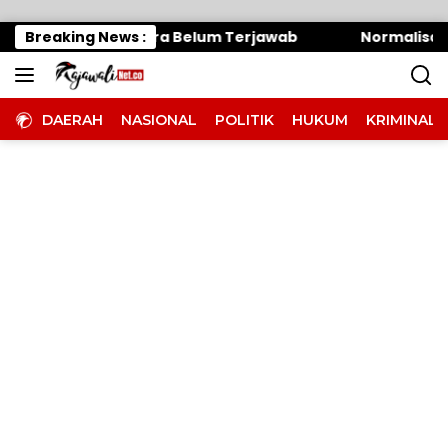
Langsung ke konten
Oknum Panitera Belum Terjawab
Breaking News :
Normalisasi Sunga
DAERAH
NASIONAL
POLITIK
HUKUM
KRIMINAL