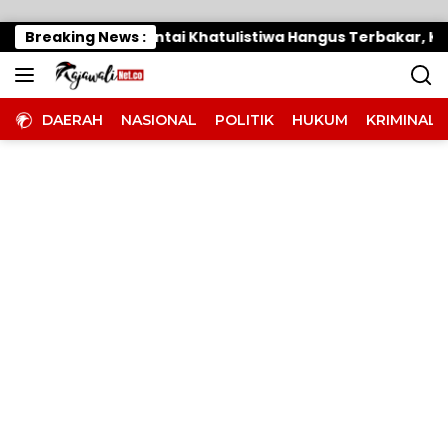
Langsung ke konten
arung Makan Dipantai Khatulistiwa Hangus Terbakar, Keru
Breaking News :
DAERAH
NASIONAL
POLITIK
HUKUM
KRIMINAL