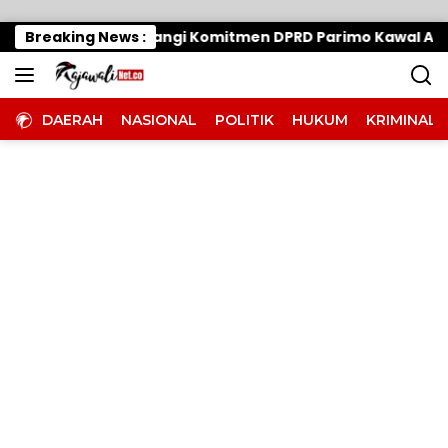
Langsung ke konten
si Anggaran Tak Halangi Komitmen DPRD Parimo Kawal Aspi
Breaking News :
DAERAH
NASIONAL
POLITIK
HUKUM
KRIMINAL