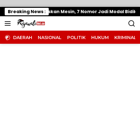
Langsung ke konten
arigi Moutong Panaskan Mesin, 7 Nomor Jadi Modal Bidik Po
Breaking News :
DAERAH
NASIONAL
POLITIK
HUKUM
KRIMINAL