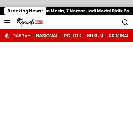
Langsung ke konten
i Moutong Panaskan Mesin, 7 Nomor Jadi Modal Bidik Porpro
Breaking News :
DAERAH
NASIONAL
POLITIK
HUKUM
KRIMINAL