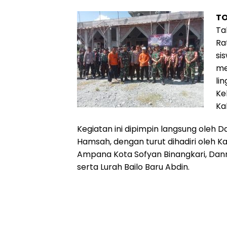
T
Ta
Ra
si
me
li
Ke
Ka
Kegiatan ini dipimpin langsung oleh D
Hamsah, dengan turut dihadiri oleh 
Ampana Kota Sofyan Binangkari, Danr
serta Lurah Bailo Baru Abdin.