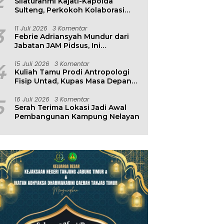
2
Silaturahmi Kajati-Kapolda
Sulteng, Perkokoh Kolaborasi
Antar Penegak Hukum
3
11 Juli 2026
3 Komentar
Febrie Adriansyah Mundur dari
Jabatan JAM Pidsus, Ini
Penjelasan Kejagung
4
15 Juli 2026
3 Komentar
Kuliah Tamu Prodi Antropologi
Fisip Untad, Kupas Masa Depan
Hubungan Manusia dan
Lingkungan
5
16 Juli 2026
3 Komentar
Serah Terima Lokasi Jadi Awal
Pembangunan Kampung Nelayan