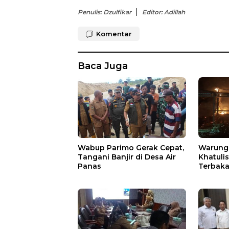
Penulis: Dzulfikar
Editor: Adillah
Komentar
Baca Juga
Wabup Parimo Gerak Cepat,
Warung 
Tangani Banjir di Desa Air
Khatuli
Panas
Terbakar
Ratusan