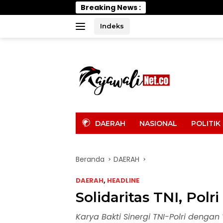
Langsung
Breaking News :
Wabup Par
ke
konten
Indeks
tutup
DAERAH
NASIONAL
POLITIK
Beranda
DAERAH
DAERAH
,
HEADLINE
Solidaritas TNI, Po
Karya Bakti Sinergi TNI-Polri denga