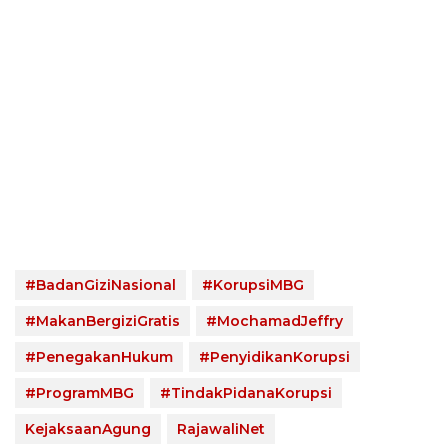
#BadanGiziNasional
#KorupsiMBG
#MakanBergiziGratis
#MochamadJeffry
#PenegakanHukum
#PenyidikanKorupsi
#ProgramMBG
#TindakPidanaKorupsi
KejaksaanAgung
RajawaliNet