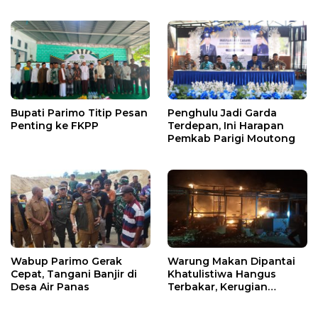
X
Warga
Bupati Parimo Titip Pesan
Penghulu Jadi Garda
Penting ke FKPP
Terdepan, Ini Harapan
Pemkab Parigi Moutong
Wabup Parimo Gerak
Warung Makan Dipantai
Cepat, Tangani Banjir di
Khatulistiwa Hangus
Desa Air Panas
Terbakar, Kerugian
Ditaksir Ratusan Juta