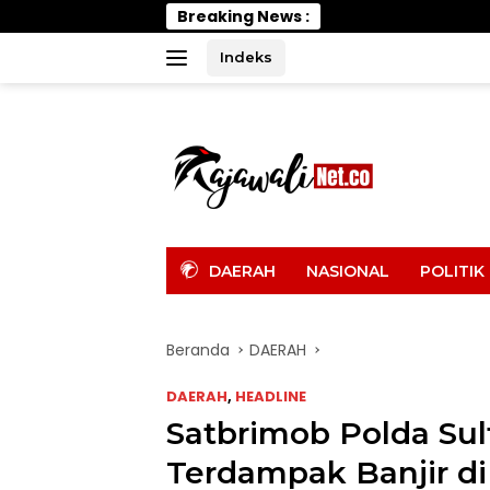
Langsung
Breaking News :
ke
konten
Indeks
tutup
DAERAH
NASIONAL
POLITIK
Beranda
DAERAH
DAERAH
,
HEADLINE
Satbrimob Polda Su
Terdampak Banjir di