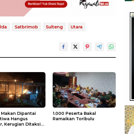
lda
Satbrimob
Sulteng
Utara
Makan Dipantai
1.000 Peserta Bakal
stiwa Hangus
Ramaikan Toribulu
, Kerugian Ditaksir
 Juta