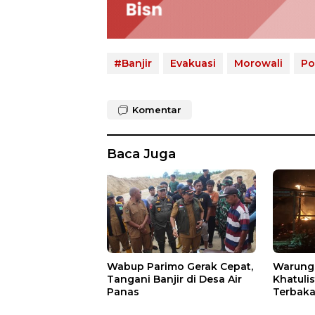
#Banjir
Evakuasi
Morowali
Po
Komentar
Baca Juga
Wabup Parimo Gerak Cepat,
Warung 
Tangani Banjir di Desa Air
Khatuli
Panas
Terbakar
Ratusan