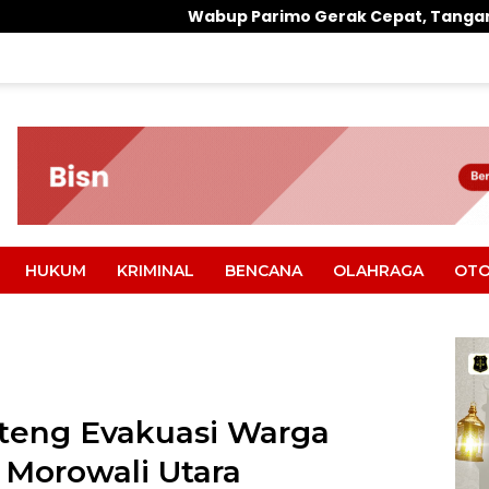
Wabup Parimo Gerak Cepat, Tangani Banjir di Desa Air 
HUKUM
KRIMINAL
BENCANA
OLAHRAGA
OTO
lteng Evakuasi Warga
 Morowali Utara