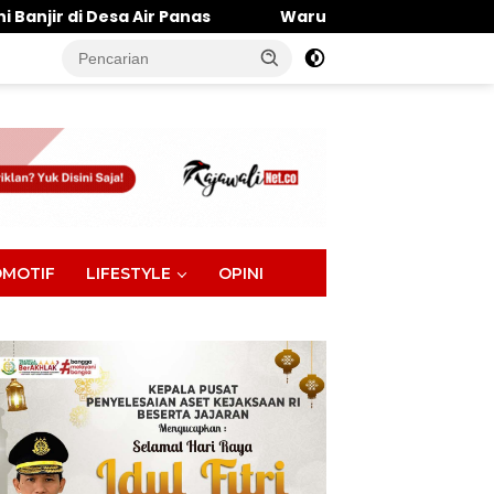
Panas
Warung Makan Dipantai Khatulistiwa Hangus T
tutup
MOTIF
LIFESTYLE
OPINI