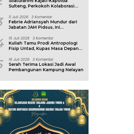
2
Silaturahmi Kajati-Kapolda
Sulteng, Perkokoh Kolaborasi
Antar Penegak Hukum
3
11 Juli 2026
3 Komentar
Febrie Adriansyah Mundur dari
Jabatan JAM Pidsus, Ini
Penjelasan Kejagung
4
15 Juli 2026
3 Komentar
Kuliah Tamu Prodi Antropologi
Fisip Untad, Kupas Masa Depan
Hubungan Manusia dan
Lingkungan
5
16 Juli 2026
3 Komentar
Serah Terima Lokasi Jadi Awal
Pembangunan Kampung Nelayan