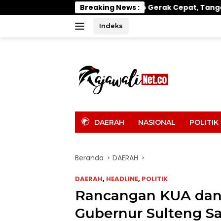
Langsung
Wabup Parimo Gerak Cepat, Tangani Banjir di Desa Air
Breaking News :
ke
konten
Indeks
tutup
DAERAH
NASIONAL
POLITIK
Beranda
DAERAH
DAERAH
,
HEADLINE
,
POLITIK
Rancangan KUA dan
Gubernur Sulteng S