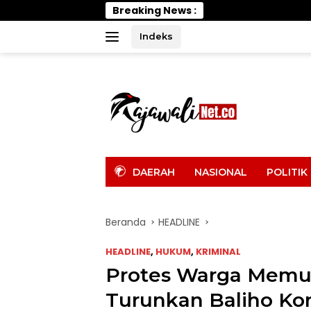
Langsung
Breaking News :
Wabup Parimo Gerak 
ke
konten
Indeks
tutup
DAERAH
NASIONAL
POLITIK
Beranda
HEADLINE
HEADLINE
,
HUKUM
,
KRIMINAL
Protes Warga Memun
Turunkan Baliho Kon