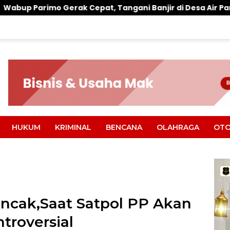
Cepat, Tangani Banjir di Desa Air Panas
Warung Ma
HUKUM
KRIMINAL
BENCANA
OLAHRAGA
OTO
cak,Saat Satpol PP Akan
troversial