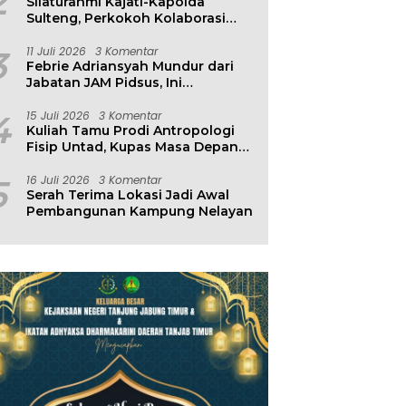
2
Silaturahmi Kajati-Kapolda
Sulteng, Perkokoh Kolaborasi
Antar Penegak Hukum
3
11 Juli 2026
3 Komentar
Febrie Adriansyah Mundur dari
Jabatan JAM Pidsus, Ini
Penjelasan Kejagung
4
15 Juli 2026
3 Komentar
Kuliah Tamu Prodi Antropologi
Fisip Untad, Kupas Masa Depan
Hubungan Manusia dan
Lingkungan
5
16 Juli 2026
3 Komentar
Serah Terima Lokasi Jadi Awal
Pembangunan Kampung Nelayan