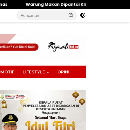
kan Dipantai Khatulistiwa Hangus Terbakar, Kerugian Dit
tutup
MOTIF
LIFESTYLE
OPINI