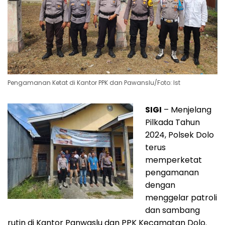
Pengamanan Ketat di Kantor PPK dan Pawanslu/Foto: Ist
SIGI
– Menjelang
Pilkada Tahun
2024, Polsek Dolo
terus
memperketat
pengamanan
dengan
menggelar patroli
dan sambang
rutin di Kantor Panwaslu dan PPK Kecamatan Dolo.