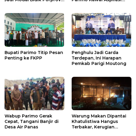
X
Warga
Bupati Parimo Titip Pesan
Penghulu Jadi Garda
Penting ke FKPP
Terdepan, Ini Harapan
Pemkab Parigi Moutong
Wabup Parimo Gerak
Warung Makan Dipantai
Cepat, Tangani Banjir di
Khatulistiwa Hangus
Desa Air Panas
Terbakar, Kerugian
Ditaksir Ratusan Juta