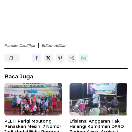
Penulis: Dzulfikar
Editor: Adillah
Baca Juga
PELTI Parigi Moutong
Efisiensi Anggaran Tak
Panaskan Mesin, 7 Nomor
Halangi Komitmen DPRD
Jadi Modal Bidik Porprov
Parimo Kawal Aspirasi