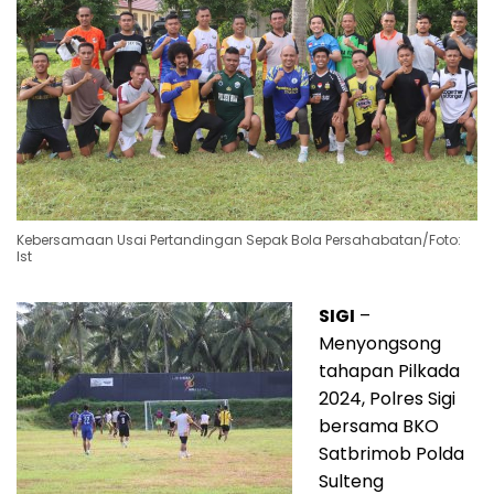
Kebersamaan Usai Pertandingan Sepak Bola Persahabatan/Foto:
Ist
SIGI
–
Menyongsong
tahapan Pilkada
2024, Polres Sigi
bersama BKO
Satbrimob Polda
Sulteng