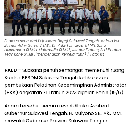
Enam peserta dari Kejaksaan Tinggi Sulawesi Tengah, antara lain
Zulmar Adhy Surya SH.MH, Dr. Rizky Fahrurozi SH.MH, Banu
Laksamana SH.MH, Mahmudin SH.MH., Jendra Firdaus, SH.MH., dan
Tedy Rorie SH.MH.(mengenakan kemeja Putih) / Foto: Ist
PALU
– Suasana penuh semangat memenuhi ruang
Kantor BPSDM Sulawesi Tengah ketika acara
pembukaan Pelatihan Kepemimpinan Administrator
(PKA) angkatan XIII tahun 2023 digelar. Senin (19/6).
Acara tersebut secara resmi dibuka Asisten I
Gubernur Sulawesi Tengah, H. Mulyono SE., Ak., MM.,
mewakili Gubernur Provinsi Sulawesi Tengah.