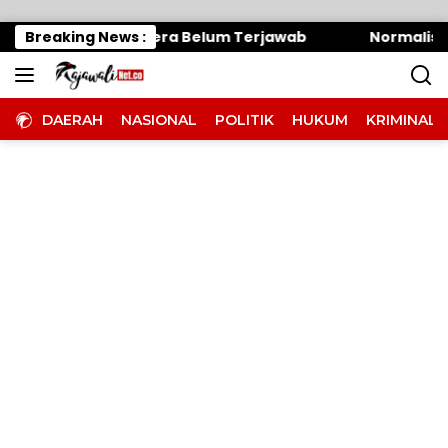
Langsung ke konten
 Oknum Panitera Belum Terjawab
Breaking News :
Normalisasi Sung
DAERAH
NASIONAL
POLITIK
HUKUM
KRIMINAL