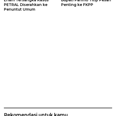
Enam Tersangka Kasus
Bupati Parimo Titip Pesan
PETRAL Diserahkan ke
Penting ke FKPP
Penuntut Umum
Rekomendasi untuk kamu