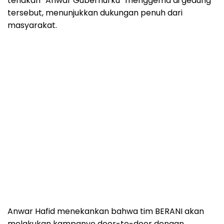
teriakan “Anwar Gubernurku” menggema di gedung
tersebut, menunjukkan dukungan penuh dari
masyarakat.
Anwar Hafid menekankan bahwa tim BERANI akan
melakukan kampanye door-to-door dengan