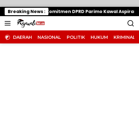
Langsung ke konten
n Tak Halangi Komitmen DPRD Parimo Kawal Aspirasi Warga
Breaking News :
DAERAH
NASIONAL
POLITIK
HUKUM
KRIMINAL